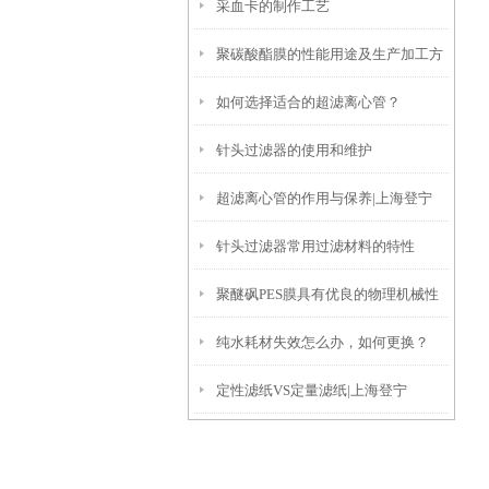
采血卡的制作工艺
效？
聚碳酸酯膜的性能用途及生产加工方
如何选择适合的超滤离心管？
式说明
针头过滤器的使用和维护
超滤离心管的作用与保养|上海登宁
针头过滤器常用过滤材料的特性
聚醚砜PES膜具有优良的物理机械性
纯水耗材失效怎么办，如何更换？
能
定性滤纸VS定量滤纸|上海登宁