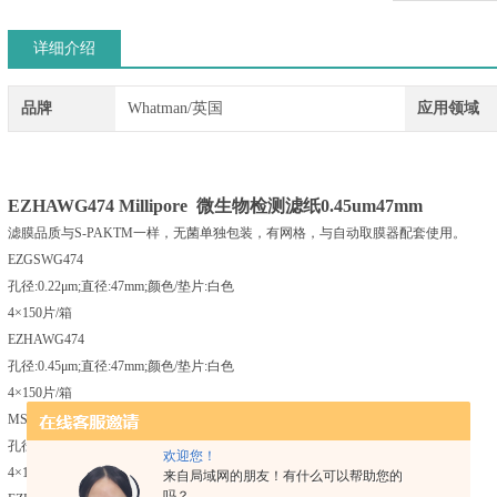
详细介绍
品牌
Whatman/英国
应用领域
EZHAWG474 Millipore 微生物检测滤纸0.45um47mm
滤膜品质与S-PAKTM一样，无菌单独包装，有网格，与自动取膜器配套使用。
EZGSWG474
孔径:0.22μm;直径:47mm;颜色/垫片:白色
4×150片/箱
EZHAWG474
孔径:0.45μm;直径:47mm;颜色/垫片:白色
4×150片/箱
MSP000814
孔径:0.45μm;直径:47mm;颜色/垫片:黑色
欢迎您！
4×150片/箱
来自局域网的朋友！有什么可以帮助您的
吗？