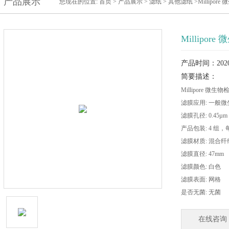
产品展示
您现在的位置:
首页
>
产品展示
>
滤纸
>
其他滤纸
>Millipor
Millipor
产品时间：2020-
简要描述：
Millipore 微生
滤膜应用: 一般
滤膜孔径: 0.45µm
产品包装: 4 组，
滤膜材质: 混合
滤膜直径: 47mm
滤膜颜色: 白色
滤膜表面: 网格
是否无菌: 无菌
在线咨询