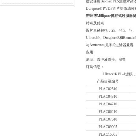
建议使用Biomax PES滤
Durapore
PVDF圆片型微滤膜有0.
®
密理博Millipore搅拌式过滤器滤
特点及优点
圆片直径包括：25、44.5、47、63
Ultracel
、Durapore
和Biomax
®
®
与Amicon
搅拌式过滤器兼容
®
应用
浓缩、缓冲液置换、脱盐
订购信息：
Ultracel® PL-
产品目录编号
PLAC02510
PLAC04310
PLAC04710
PLAC06210
PLAC07610
PLAC09005
PLAC15005