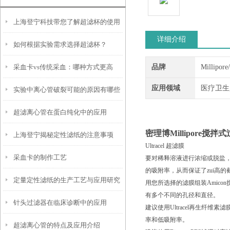
上海登宁科技带您了解超滤杯的使用
详细介绍
如何根据实验需求选择超滤杯？
方法
采血卡vs传统采血：哪种方式更高
品牌
Millipor
应用领域
医疗卫生
实验中离心管破裂可能的原因有哪些
效？
超滤离心管在蛋白纯化中的应用
密理博Millipore搅拌
上海登宁揭秘定性滤纸的注意事项
Ultracel 超滤膜
采血卡的制作工艺
要对稀释溶液进行浓缩或脱盐，请使
的吸附率，从而保证了zui高的
定量定性滤纸的生产工艺与应用研究
用您所选择的滤膜组装Amicon
有多个不同的孔径和直径。
针头过滤器在临床诊断中的应用
建议使用Ultracel再生纤维
率和低吸附率。
超滤离心管的特点及应用介绍