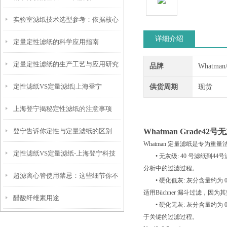
实验室滤纸技术选型参考：依据核心
Whatman™定量滤纸的选择与应用
详细介绍
定量定性滤纸的科学应用指南
参数匹配实验需求
定量定性滤纸的生产工艺与应用研究
品牌
Whatma
定性滤纸VS定量滤纸|上海登宁
供货周期
现货
上海登宁揭秘定性滤纸的注意事项
登宁告诉你定性与定量滤纸的区别
Whatman Grade42
Whatman 定量滤纸是专为
定性滤纸VS定量滤纸-上海登宁科技
• 无灰级: 40 号滤纸到44
分析中的过滤过程。
超滤离心管使用禁忌：这些细节你不
有限公司
• 硬化低灰: 灰分含量约为 
适用Büchner 漏斗过滤，
醋酸纤维素用途
能错过
• 硬化无灰: 灰分含量约为 
于关键的过滤过程。