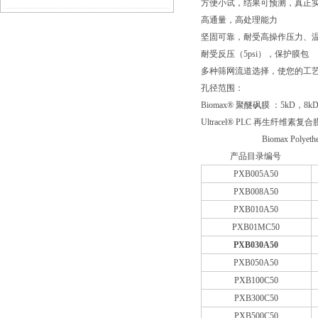
方便小试，结果可预测，真正
高通量，高处理能力
坚固可靠，耐受高操作压力、温
耐受反压（5psi），保护膜包
多种筛网流道选择，使您的工艺
孔径范围：
Biomax® 聚醚砜膜 ：5kD，8kD, 10
Ultracel® PLC 再生纤维素复合膜：1k
Biomax Poly
产品目录编号
PXB005A50
PXB008A50
PXB010A50
PXB01MC50
PXB030A50
PXB050A50
PXB100C50
PXB300C50
PXB500C50