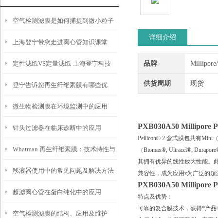
空气检测滤膜是如何捕捉到微小粒子
详细介绍
上海登宁带您走进离心管知识课堂
的？
定性滤纸VS定量滤纸-上海登宁科技
品牌
Millipor
供货周期
现货
登宁告诉您再生纤维素膜有哪些优
有限公司
微生物检测膜在环境监测中的应用
势？
PXB030A50
Millipor
针头过滤器在临床诊断中的应用
Pellicon® 2 盒式膜包共有Mi
Whatman 再生纤维素膜：技术特性与
（Biomax®, Ultrace
其拥有优异的线性放大性能。此外
移液器使用中的常见问题及解决方法
应用选型参考
兼容性，成为应用z为广泛的超
PXB030A50
Millipor
超滤离心管在蛋白纯化中的应用
特点及优势：
可靠的复合膜技术，获得*产品
空气检测滤膜的结构、应用及维护