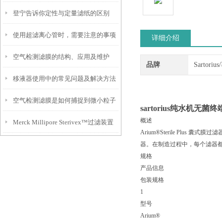
登宁告诉你定性与定量滤纸的区别
使用超滤离心管时，需要注意的事项
详细介绍
空气检测滤膜的结构、应用及维护
品牌
Sartori
移液器使用中的常见问题及解决方法
空气检测滤膜是如何捕捉到微小粒子
sartorius纯水机无菌
概述
Merck Millipore Sterivex™过滤装置
的？
Arium®Sterile Plus
器。在制造过程中，每个滤器
你知道多少？
规格
产品信息
包装规格
1
型号
Arium®