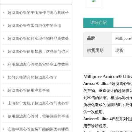
超滤离心管的平衡操作与离心机转子
详细介绍
超滤离心管在蛋白纯化中的应用
匹配指南
超滤离心管如何实现生物样品高效处
品牌
Millipor
供货周期
现货
超滤离心管使用禁忌：这些细节你不
理
利用超滤离心管提高实验室工作效率
能错过
Millipore Amicon® 
如何选择适合的超滤离心管？
Amicon® Ultra-
超滤离心管使用注意事项
的产物。垂直设计的超滤膜以
到80倍的浓缩。根据标称分子
上海登宁发现了超滤离心管与离心管
质极化造成的滤膜结垢；死体积
供一次使用。
使用超滤离心管时，需要注意的事项
之间的小秘密
Amicon® Ultra-4
用于诊断程序。
实验中离心管破裂可能的原因有哪些