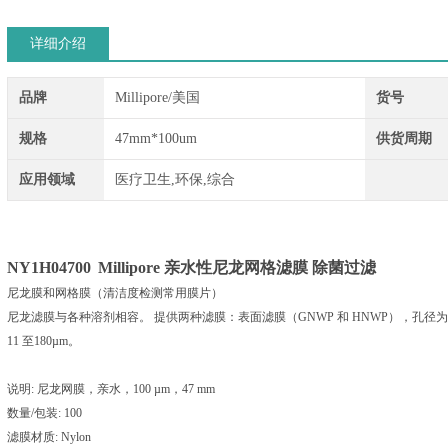
详细介绍
品牌
Millipore/美国
货号
规格
47mm*100um
供货周期
应用领域
医疗卫生,环保,综合
NY1H04700
Millipore 亲水性尼龙网格滤膜 除菌过滤
尼龙膜和网格膜（清洁度检测常用膜片）
尼龙滤膜与各种溶剂相容。 提供两种滤膜：表面滤膜（GNWP 和 HNWP），孔径为 0.22
11 至180µm。
说明: 尼龙网膜，亲水，100 µm，47 mm
数量/包装: 100
滤膜材质: Nylon