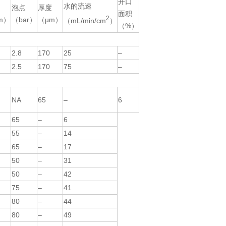
开口
水的流速
泡点
厚度
面积
2
m）
（bar）
（µm）
（mL/min/cm
）
（%）
2.8
170
25
–
2.5
170
75
–
NA
65
–
6
65
–
6
55
–
14
65
–
17
50
–
31
50
–
42
75
–
41
80
–
44
80
–
49