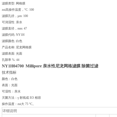
滤膜类型: 网格膜
zui高操作温度，°C: 100
滤膜孔径，µm: 100
可润湿性: 亲水
滤膜直径，mm: 47
滤膜代码: NY1H
滤膜颜色: 白色
产品名称: 尼龙网格膜
滤膜表面: 光面
孔隙率 %: 44
NY1H04700
Millipore 亲水性尼龙网格滤膜 除菌过滤
技术指标
颜色：白色
表面：光面
可湿性：亲水
灭菌方法：γ 射线或 EO 相容
操作温度：zui大 75 °C。
详细说明