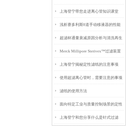
上海登宁带您走进离心管知识课堂
浅析赛多利斯8道手动移液器的性能
超滤杯通量衰减原因分析与清洗再生
特点
Merck Millipore Sterivex™过滤装置
方法
上海登宁揭秘定性滤纸的注意事项
你知道多少？
使用超滤离心管时，需要注意的事项
滤纸的使用方法
面向特定工业与质量控制场景的定性
上海登宁和您分享什么是针式过滤
滤纸解决方案
器？