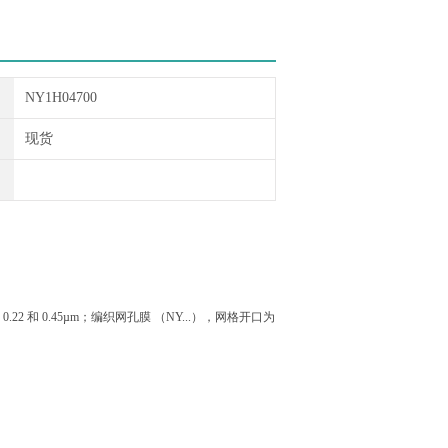
NY1H04700
现货
 和 0.45µm；编织网孔膜 （NY...），网格开口为