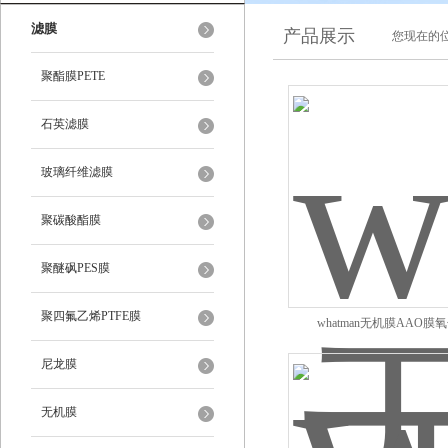
滤膜
产品展示
您现在的位
聚酯膜PETE
石英滤膜
玻璃纤维滤膜
聚碳酸酯膜
聚醚砜PES膜
聚四氟乙烯PTFE膜
whatman无机膜AAO膜
0.1um47mm
尼龙膜
无机膜