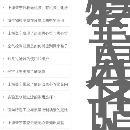
上海登宁浅析无机膜、有机膜、化学
微生物检测膜在环境监测中的应用
法处理乳化油废水优缺点
上海登宁发现了超滤离心管与离心管
空气检测滤膜是如何捕捉到微小粒子
之间的小秘密
针头过滤器的使用和维护
的？
登宁让您更加了解滤膜
上海登宁带您了解超滤离心管常见问
实验室水相过滤的常用选择：
题及解决方法
面向特定工业与质量控制场景的定性
Whatman 混合纤维素酯膜的性能与应
上海登宁带您走进离心管知识课堂
滤纸解决方案
用解析