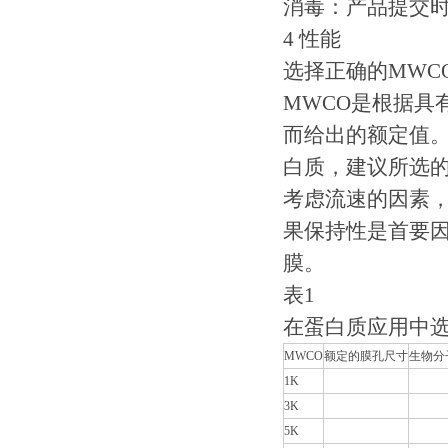
消毒：产品提交时
4 性能
选择正确的MWC
MWCO是根据具
而给出的额定值。
白质，建议所选的
考虑流速的因素，
果保持性是首要因
膜。
表1
在蛋白质应用中选
MWCO
额定的膜孔尺寸
生物分
1K
3K
5K