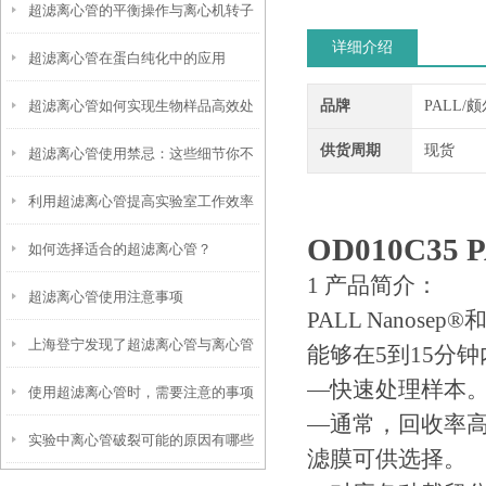
超滤离心管的平衡操作与离心机转子
详细介绍
超滤离心管在蛋白纯化中的应用
匹配指南
超滤离心管如何实现生物样品高效处
品牌
PALL/
供货周期
现货
超滤离心管使用禁忌：这些细节你不
理
利用超滤离心管提高实验室工作效率
能错过
OD010C35
如何选择适合的超滤离心管？
1 产品简介：
超滤离心管使用注意事项
PALL Nanosep®
上海登宁发现了超滤离心管与离心管
能够在5到15分钟
—快速处理样本
使用超滤离心管时，需要注意的事项
之间的小秘密
—通常，回收率高于9
实验中离心管破裂可能的原因有哪些
滤膜可供选择。