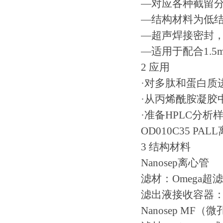
—对应各种截留
—结构材料为低
—超声焊接密封
—适用于配合1.
2 应用
·对多肽和蛋白质
·从丙烯酰胺凝胶
·准备HPLC分析
OD010C35 PA
3 结构材料
Nanosep离心管
滤材：Omega
滤出液接收容器
Nanosep MF