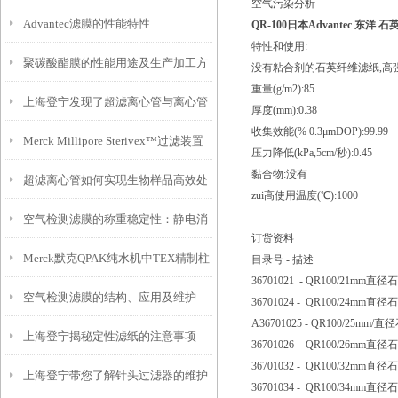
空气污染分析
Advantec滤膜的性能特性
QR-100日本
Advantec 东洋
特性和使用:
聚碳酸酯膜的性能用途及生产加工方
没有粘合剂的石英纤维滤纸,高
重量(g/m2):85
上海登宁发现了超滤离心管与离心管
式说明
厚度(mm):0.38
收集效能(% 0.3μmDOP):99.99
Merck Millipore Sterivex™过滤装置
之间的小秘密
压力降低(kPa,5cm/秒):0.45
黏合物:没有
超滤离心管如何实现生物样品高效处
你知道多少？
zui高使用温度(℃):1000
空气检测滤膜的称重稳定性：静电消
理
订货资料
Merck默克QPAK纯水机中TEX精制柱
除与温湿度影响
目录号 - 描述
36701021 - QR100/21mm
空气检测滤膜的结构、应用及维护
纯化柱的作用
36701024 - QR100/24mm
A36701025 - QR100/25mm
上海登宁揭秘定性滤纸的注意事项
36701026 - QR100/26mm
36701032 - QR100/32mm
上海登宁带您了解针头过滤器的维护
36701034 - QR100/34mm