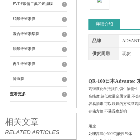
PVDF聚偏二氟乙烯滤膜
硝酸纤维素膜
详细介绍
混合纤维素酯膜
品牌
ADVAN
醋酸纤维素膜
供货周期
现货
再生纤维素膜
滤血膜
QR-100日本
Advant
高强度化学抵抗性,俱生物惰性
查看更多
高纯度:超低微量金属含量,不会吸收N
容易消毒:可以以烘的方式或高
存储方便:不受湿度影响
相关文章
用途
RELATED ARTICLES
处理高温(>500℃)酸性气体