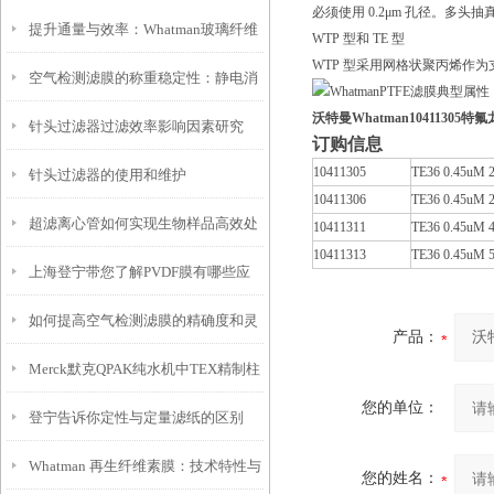
必须使用 0.2μm 孔径。多头
提升通量与效率：Whatman玻璃纤维
WTP 型和 TE 型
WTP 型采用网格状聚丙烯作
空气检测滤膜的称重稳定性：静电消
滤纸在复杂样品澄清中的应用策略
沃特曼Whatman10411305特氟
针头过滤器过滤效率影响因素研究
除与温湿度影响
订购信息
10411305
TE36 0.45uM
针头过滤器的使用和维护
10411306
TE36 0.45uM 
超滤离心管如何实现生物样品高效处
10411311
TE36 0.45uM
10411313
TE36 0.45uM
上海登宁带您了解PVDF膜有哪些应
理
如何提高空气检测滤膜的精确度和灵
用
产品：
Merck默克QPAK纯水机中TEX精制柱
敏度
您的单位：
登宁告诉你定性与定量滤纸的区别
纯化柱的作用
Whatman 再生纤维素膜：技术特性与
您的姓名：