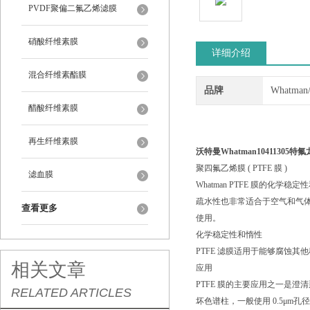
PVDF聚偏二氟乙烯滤膜
硝酸纤维素膜
详细介绍
混合纤维素酯膜
品牌
Whatma
醋酸纤维素膜
再生纤维素膜
沃特曼Whatman10411305特氟
聚四氟乙烯膜 ( PTFE 膜 )
滤血膜
Whatman PTFE 膜的化
疏水性也非常适合于空气和气体灭
查看更多
使用。
化学稳定性和惰性
PTFE 滤膜适用于能够腐蚀
相关文章
应用
PTFE 膜的主要应用之一是
RELATED ARTICLES
坏色谱柱，一般使用 0.5μm孔径