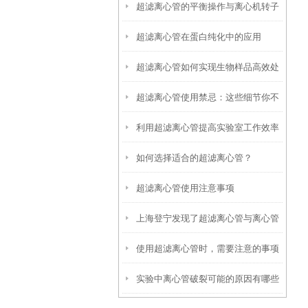
超滤离心管的平衡操作与离心机转子
超滤离心管在蛋白纯化中的应用
匹配指南
超滤离心管如何实现生物样品高效处
超滤离心管使用禁忌：这些细节你不
理
利用超滤离心管提高实验室工作效率
能错过
如何选择适合的超滤离心管？
超滤离心管使用注意事项
上海登宁发现了超滤离心管与离心管
使用超滤离心管时，需要注意的事项
之间的小秘密
实验中离心管破裂可能的原因有哪些