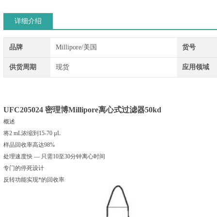
详细介绍
品牌
Millipore/美国
货号
供货周期
现货
应用领域
UFC205024
密理博Millipore离心式过滤器50kd
概述
将2 mL浓缩到15-70 µL
样品回收率高达98%
处理速度快 — 只需10至30分钟离心时间
专门的停死设计
反转功能实现*的回收率