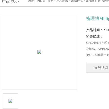
产品展示
您现在的位置:
首页
>
产品展示
>
超滤产品
>
超滤离心管
>密理博
密理博Mill
产品时间：2020-
简要描述：
UFC205024 密
及浓缩。Amicon&
更好，纯化蛋白
在线咨询