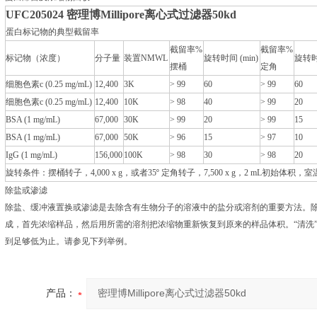
UFC205024
密理博Millipore离心式过滤器50kd
蛋白标记物的典型截留率
截留率%
截留率%
标记物（浓度）
分子量
装置NMWL
旋转时间 (min)
旋转时间
摆桶
定角
细胞色素c (0.25 mg/mL)
12,400
3K
> 99
60
> 99
60
细胞色素c (0.25 mg/mL)
12,400
10K
> 98
40
> 99
20
BSA (1 mg/mL)
67,000
30K
> 99
20
> 99
15
BSA (1 mg/mL)
67,000
50K
> 96
15
> 97
10
IgG (1 mg/mL)
156,000
100K
> 98
30
> 98
20
旋转条件：摆桶转子，4,000 x g，或者35º 定角转子，7,500 x g，2 mL初始体积，室
除盐或渗滤
除盐、缓冲液置换或渗滤是去除含有生物分子的溶液中的盐分或溶剂的重要方法。除盐或置换
成，首先浓缩样品，然后用所需的溶剂把浓缩物重新恢复到原来的样品体积。“清洗
到足够低为止。请参见下列举例。
产品：