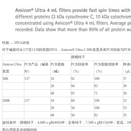
性能 — DNA浓缩
对于碱基对从137至1159的双股DNA，Amicon® Ultra-2 30K装置具有PCR回收
摆桶转子
Amicon Ultra
PCR产品（碱基
PCR底物
PCR回收率
PCR底物清除率
终体
装置
对）
（碱）
（%）
（%）
（μ
30K
137
10
92
100
37
20
94
93
39
48
95
71
36
100K
137
10
60
100
33
20
50
100
33
48
50
92
35
旋转条件：摆桶转子，4,000 x g转40分钟；定角转子，7,500 x g转15分钟；室温；100 
蛋白滞留及浓缩物回收