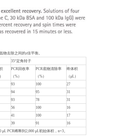
与PCR低物去除之间的z佳平衡。
35°定角转子
积
PCR回收率
PCR底物清除率
终体积
L）
（%）
（%）
（μL）
93
100
27
94
95
31
93
78
31
56
100
16
41
100
17
39
91
16
μL PCR稀释到2,000 μL初始体积，n=3。