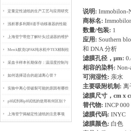
说明:
Immobilon
定量定性滤纸的生产工艺与应用研究
方法
商标名:
Immobilo
浅析赛多利斯8道手动移液器的性能
数量/包装:
1
上海登宁带您了解针头过滤器的维护
特点
应用:
Southern b
和 DNA 分析
Merck默克QPAK纯水机中TEX精制柱
滤膜孔径，µm:
0
采血卡样本长期保存：温湿度控制与
纯化柱的作用
相容的染料:
Non-a
如何选择适合的超滤离心管？
可润湿性:
亲水
防紫外线照射要点
主要吸附机制:
离
实验中离心管破裂可能的原因有哪些
滤膜尺寸，cm x c
pH试剂和pH试纸的使用有何区别？
替代物:
INCP 0
滤膜代码:
INYC
上海登宁揭秘定性滤纸的注意事项
滤膜颜色:
白色