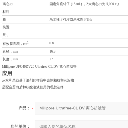
离心力
固定角度转子 (15 mL) ，Z大离心力为 5,000 x g
材料
膜
亲水性 PVDF或亲水性 PTFE
装置
尺寸
2
0.8
有效膜面积，cm
直径，mm
16.3
长度，mm
77
Millipore UFC40DV25 Ultrafree-CL DV 离心超滤管
应用
从水和某些基于溶剂的样品中去除颗粒和沉淀物
是配合蛋白质和核酸溶液使用的理想选择
产品：
您的单位：