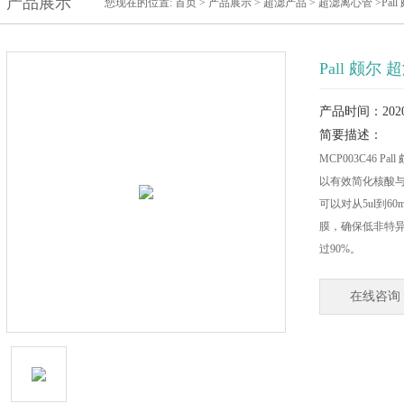
产品展示
您现在的位置:
首页
>
产品展示
>
超滤产品
>
超滤离心管
>Pal
Pall 颇尔
产品时间：2020-
简要描述：
MCP003C46 P
以有效简化核酸
可以对从5ul到
膜，确保低非特
过90%。
在线咨询