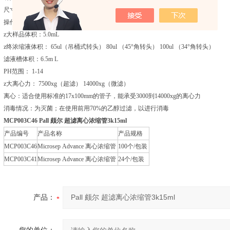
尺寸 直径：17mm（0.7in.） 长度：12.0cm（4.9in.）
操作温度范围： 0-40℃ （32-104℉）
z大样品体积：5.0mL
z终浓缩液体积： 65ul（吊桶式转头） 80ul （45°角转头） 100ul （34°角转头）
滤液槽体积：6.5m L
PH范围： 1-14
z大离心力： 7500xg（超滤） 14000xg（微滤）
离心：适合使用标准的17x100mm的管子，能承受3000到14000xg的离心力
消毒情况：为灭菌；在使用前用70%的乙醇过滤，以进行消毒
MCP003C46
Pall 颇尔 超滤离心浓缩管3k15ml
产品编号
产品名称
产品规格
MCP003C46
Microsep Advance 离心浓缩管
100个/包装
MCP003C41
Microsep Advance 离心浓缩管
24个/包装
产品：