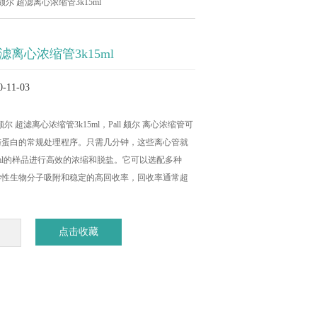
l 颇尔 超滤离心浓缩管3k15ml
 超滤离心浓缩管3k15ml
11-03
all 颇尔 超滤离心浓缩管3k15ml，Pall 颇尔 离心浓缩管可
与蛋白的常规处理程序。只需几分钟，这些离心管就
60ml的样品进行高效的浓缩和脱盐。它可以选配多种
异性生物分子吸附和稳定的高回收率，回收率通常超
点击收藏