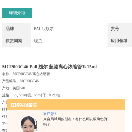
详细介绍
品牌
PALL/颇尔
货号
供货周期
现货
应用领域
MCP003C46
Pall 颇尔 超滤离心浓缩管3k15ml
名称：MCP003C46 离心浓缩管
产品编号：MCP003C46
产地：美国pall
规格：3K, 5ml样品,15ml转子 100个/包
产品信息
结构材料：Omega（改性的聚醚砜）和Supor（聚醚砜）膜
欢迎您！
样品池、滤液槽和封盖：聚丙烯
来自局域网的朋友！有什么可以帮助您的
垫子：聚乙烯
吗？
有效过滤面积 3.3c㎡