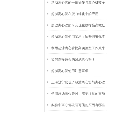
超滤离心管的平衡操作与离心机转子
超滤离心管在蛋白纯化中的应用
匹配指南
超滤离心管如何实现生物样品高效处
超滤离心管使用禁忌：这些细节你不
理
利用超滤离心管提高实验室工作效率
能错过
如何选择适合的超滤离心管？
超滤离心管使用注意事项
上海登宁发现了超滤离心管与离心管
使用超滤离心管时，需要注意的事项
之间的小秘密
实验中离心管破裂可能的原因有哪些