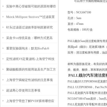
可以用于大颗粒物截留过滤
实验中离心管破裂可能的原因有哪些
型号：NCG047100
Merck Millipore Sterivex™过滤装置
孔径：5um
直径：47mm
针头过滤器过滤效率影响因素研究
你知道多少？
包装规格：100片/盒
采血卡vs传统采血：哪种方式更高
PALL颇尔5um清洁度检测专
美国pall（颇尔）尼龙膜3微
重塑实验级纯水：默克BioPak®
效？
应用：清洁度检测专用膜，油
定性滤纸VS定量滤纸-上海登宁科技
CDUFBI0A1超滤纯化柱
材料为脂肪族尼龙，有良好的
聚碳酸酯膜的性能用途及生产加工方
有限公司
类、酯类、酮类，苯和苯的同系
PALL颇尔汽车清洁
上海登宁揭秘定性滤纸的注意事项
式说明
PALL颇尔ULTIPORN66尼龙
PALL ULTIPORN66，Part No:NC
超滤离心管使用注意事项
PALL尼龙膜汽车零配件清洁度检测
NCG047100:47mm直径，5um
上海登宁带您了解PVDF膜有哪些应
PALL尼龙膜汽车零配件清洁度检测