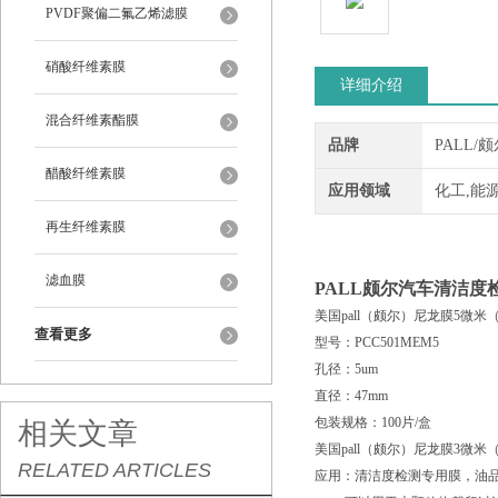
PVDF聚偏二氟乙烯滤膜
硝酸纤维素膜
详细介绍
混合纤维素酯膜
品牌
PALL/
醋酸纤维素膜
应用领域
化工,能
再生纤维素膜
滤血膜
PALL颇尔汽车清洁度
美国pall（颇尔）尼龙膜5微
查看更多
型号：PCC501MEM5
孔径：5um
直径：47mm
包装规格：100片/盒
相关文章
美国pall（颇尔）尼龙膜3微
RELATED ARTICLES
应用：清洁度检测专用膜，油