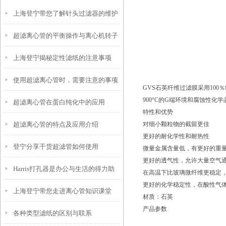
上海登宁带您了解针头过滤器的维护
超滤离心管的平衡操作与离心机转子
上海登宁揭秘定性滤纸的注意事项
匹配指南
使用超滤离心管时，需要注意的事项
GVS石英纤维过滤膜采用10
900°C的G端环境和腐蚀性
超滤离心管在蛋白纯化中的应用
特性和优势
超滤离心管的特点及应用介绍
对细小颗粒物的截留更佳
更好的耐化学性和耐热性
登宁分享干货超滤管如何使用
微量金属含量低，有更好的重
更好的透气性，允许大量空气通
Harris打孔器是办公与生活的得力助
在高温下比玻璃微纤维更稳定，最
更好的化学稳定性，在酸性气体环
上海登宁带您走进离心管知识课堂
手
材质：石英
产品参数
各种类型滤纸的区别与联系