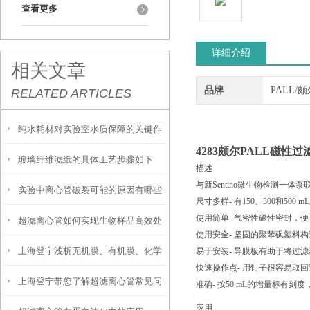
查看更多
详细介绍
相关文章
品牌
PALL/
RELATED ARTICLES
纯水耗材对实验室水质保障的关键作
4283颇尔
PALL磁性过滤
玻璃纤维滤纸的具体工艺步骤如下
用
描述
与新Sentino微生物检测一体泵
实验中离心管破裂可能的原因有哪些
尺寸多样- 有150、300和5
使用简单- 气密性磁性密封，
超滤离心管如何实现生物样品高效处
使用安全- 坚固的聚苯砜塑料
上海登宁浅析无机膜、有机膜、化学
易于安装- 导膜板有助于将过
理
快速操作点- 用钳子很容易取
上海登宁带您了解超滤离心管常见问
法处理乳化油废水优缺点
准确- 按50 mL的增量标有刻
应用