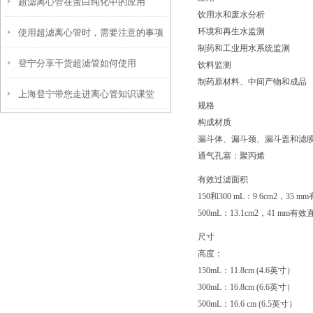
超滤离心管在蛋白纯化中的应用
题及解决方法
饮用水和废水分析
环境和再生水监测
使用超滤离心管时，需要注意的事项
制药和工业用水系统监测
登宁分享干货超滤管如何使用
饮料监测
制药原材料、中间产物和成品
上海登宁带您走进离心管知识课堂
规格
构成材质
漏斗体、漏斗颈、漏斗盖和滤
通气孔塞：聚丙烯
有效过滤面积
150和300 mL：9.6cm2，35 
500mL：13.1cm2，41 mm有效
尺寸
高度：
150mL：11.8cm (4.6英寸）
300mL：16.8cm (6.6英寸）
500mL：16.6 cm (6.5英寸）