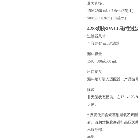
最大直径：
150和300 mL：7.6cm (3英寸）
500mL：8.9cm (3.5英寸）
4283颇尔
PALL磁性过滤
过滤器尺寸
可容纳47 mm过滤器
漏斗容量
150、300或500 mL
出口接头
漏斗颈可装入适配器（产品编号：4
除菌
非无菌状态提供。在121 - 123 °C
灭菌。
* 反复使用含烷基酚聚氧乙烯
命。请勿对橡胶塞进行高压灭
术服务部。
类型