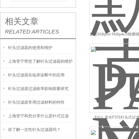
相关文章
RELATED ARTICLES
默克Millipore Millipak2
针头过滤器的使用和维护
上海登宁带您了解针头过滤器的维护
针头过滤器在临床诊断中的应用
针头过滤器过滤效率影响因素研究
针头过滤器常用过滤材料的特性
上海登宁和您分享什么是针式过滤
PALL 亲水PTFE针头式过
0.45UM
你了解一次性针头过滤器吗？
器？