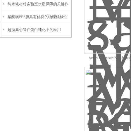
纯水耗材对实验室水质保障的关键作
聚醚砜PES膜具有优良的物理机械性
用
超滤离心管在蛋白纯化中的应用
能
sartorius Minisart NY25 