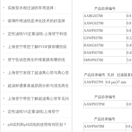
实验室水相过滤的常用选择：
产品目录编号
AABG03700
0.8
玻璃纤维滤纸是净化技术的好选择
Whatman 混合纤维素酯膜的性能与应
AAWG03700
0.8
AAWP03700
0.8
定性滤纸VS定量滤纸-上海登宁科技
用解析
GSWP03700
0.2
HAWG03700
0.4
上海登宁带您了解PVDF膜有哪些应
有限公司
HAWP03700
0.4
登宁告诉您再生纤维素膜有哪些优
用
SMWP03700
5.0
上海登宁发现了超滤离心管与离心管
势？
产品目录编号
孔径
过滤器直径 
AAWP037P0
0.8 µm
37 mm
超滤杯通量衰减原因分析与清洗再生
之间的小秘密
产品目录编号
上海登宁带您了解超滤离心管常见问
方法
AAWP037PM
0.8
定性滤纸VS定量滤纸|上海登宁
题及解决方法
产品目录编号
pH试剂和pH试纸的使用有何区别？
AAWP0470M
0.8