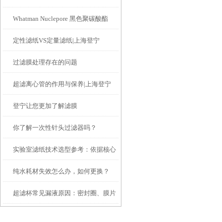
Whatman Nuclepore 黑色聚碳酸酯
定性滤纸VS定量滤纸|上海登宁
膜：技术特性与实验应用选型参考
过滤膜处理存在的问题
超滤离心管的作用与保养|上海登宁
登宁让您更加了解滤膜
你了解一次性针头过滤器吗？
实验室滤纸技术选型参考：依据核心
纯水耗材失效怎么办，如何更换？
参数匹配实验需求
超滤杯常见漏液原因：密封圈、膜片
安装与压力控制