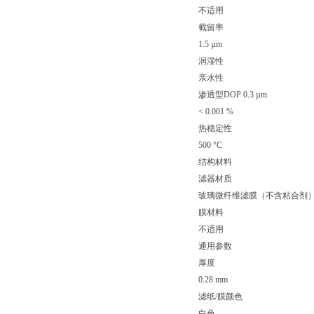
不适用
截留率
1.5 µm
润湿性
亲水性
渗透型DOP 0.3 µm
< 0.001 %
热稳定性
500 °C
结构材料
滤器材质
玻璃微纤维滤膜（不含粘合剂
膜材料
不适用
通用参数
厚度
0.28 mm
滤纸/膜颜色
白色