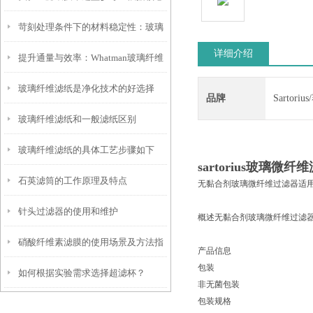
苛刻处理条件下的材料稳定性：玻璃
参数匹配实验需求
详细介绍
提升通量与效率：Whatman玻璃纤维
纤维滤纸的耐受性分析
玻璃纤维滤纸是净化技术的好选择
滤纸在复杂样品澄清中的应用策略
品牌
Sartori
玻璃纤维滤纸和一般滤纸区别
玻璃纤维滤纸的具体工艺步骤如下
sartorius玻璃微
石英滤筒的工作原理及特点
无黏合剂玻璃微纤维过滤器适
针头过滤器的使用和维护
概述无黏合剂玻璃微纤维过滤
硝酸纤维素滤膜的使用场景及方法指
产品信息
包装
如何根据实验需求选择超滤杯？
南
非无菌包装
包装规格