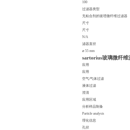
100
过滤器类型
无粘合剂的玻璒微纤维过滤器
尺寸
尺寸
N/A
滤器直径
⌀ 55 mm
sartorius玻璃微
应用
应用
空气/气体过滤
液体过滤
澄清
应用区域
分析样品制备
Particle analysis
理化信息
孔径