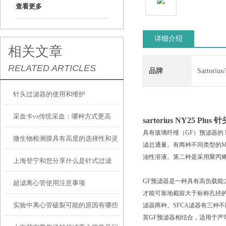
查看更多
详细介绍
相关文章
RELATED ARTICLES
品牌
Sartori
针头过滤器的使用和维护
采血卡vs传统采血：哪种方式更高
sartorius NY25 Plus
具有玻璃纤维（GF）预滤器的 
微生物检测膜具有高度的选择性和灵
效？
滤总通量。有两种不同类型的Mi
油性溶液。第二种是采用聚丙
上海登宁和您分享什么是针式过滤
敏度
GF预滤器是一种具有高负载能
超滤离心管使用注意事项
器？
才能可靠地截留大于标称孔径的颗粒
实验中离心管破裂可能的原因有哪些
滤器两种。SFCA滤器有三种
英GF预滤器相结合，适用于严