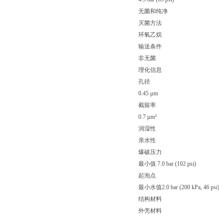
无菌和纯净
灭菌方法
环氧乙烷
输送条件
非无菌
理化信息
孔径
0.45 µm
截留率
0.7 µm²
润湿性
亲水性
爆破压力
最小值 7.0 bar (102 psi)
起泡点
最小水值2.0 bar (200 kPa, 46 psi
结构材料
外壳材料