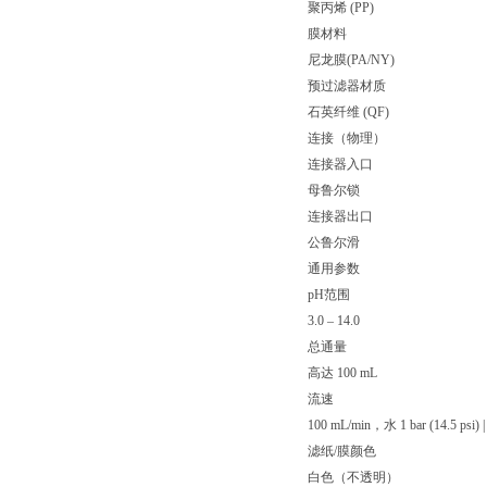
聚丙烯 (PP)
膜材料
尼龙膜(PA/NY)
预过滤器材质
石英纤维 (QF)
连接（物理）
连接器入口
母鲁尔锁
连接器出口
公鲁尔滑
通用参数
pH范围
3.0 – 14.0
总通量
高达 100 mL
流速
100 mL/min，水 1 bar (14.5 psi) 
滤纸/膜颜色
白色（不透明）