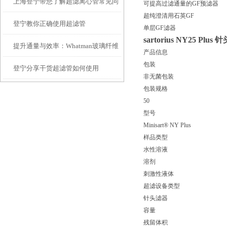
上海登宁带您了解超滤离心管常见问
可提高过滤通量的GF预滤器
超纯澄清用石英GF
登宁教你正确使用超滤管
题及解决方法
单层GF滤器
sartorius NY25 Plus
提升通量与效率：Whatman玻璃纤维
产品信息
包装
登宁分享干货超滤管如何使用
滤纸在复杂样品澄清中的应用策略
非无菌包装
包装规格
50
型号
Minisart® NY Plus
样品类型
水性溶液
溶剂
刺激性液体
超滤设备类型
针头滤器
容量
残留体积