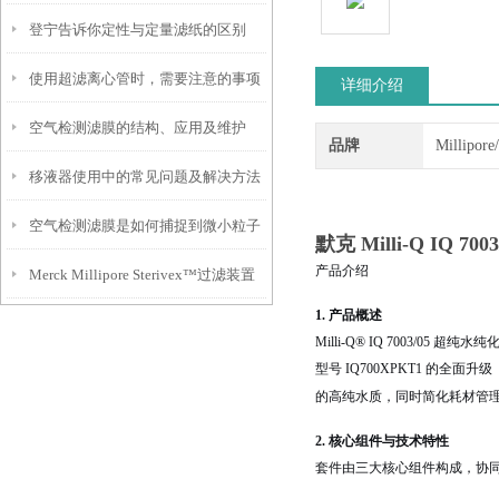
登宁告诉你定性与定量滤纸的区别
使用超滤离心管时，需要注意的事项
详细介绍
空气检测滤膜的结构、应用及维护
品牌
Millipor
移液器使用中的常见问题及解决方法
空气检测滤膜是如何捕捉到微小粒子
默克 Milli-Q IQ 
产品介绍
Merck Millipore Sterivex™过滤装置
的？
1. 产品概述
你知道多少？
Milli-Q® IQ 7003/05
型号 IQ700XPKT1 的全面升级
的高纯水质，同时简化耗材管
2. 核心组件与技术特性
套件由三大核心组件构成，协