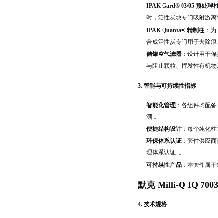
IPAK Gard® 03/05 预处理
时，活性炭块专门吸附游离
IPAK Quanta® 精制柱
：为
合成活性炭专门用于去除痕
储罐空气滤器
：设计用于保
与阻止颗粒、挥发性有机物
3. 智能与可持续性指标
智能化管理
：各组件均配备 
。
溯
便捷结构设计
：每个纯化柱
环保体系认证
：套件供应商体系
。
理体系认证
可持续性产品
：本套件属于默克
默克 Milli-Q IQ 
4. 技术规格