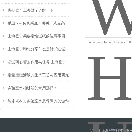
离心管？上海登宁了解一下
刀片更换步骤
采血卡vs传统采血：哪种方式更高
上海登宁揭秘定性滤纸的注意事项
效？
Whatman Harris Uni-Core
上海登宁和您分享什么是针式过滤
超滤离心管的作用与保养|上海登宁
器？
定量定性滤纸的生产工艺与应用研究
实验室水相过滤的常用选择：
纯水耗材对实验室水质保障的关键作
Whatman 混合纤维素酯膜的性能与应
用
用解析
©2026 上海登宁科技有