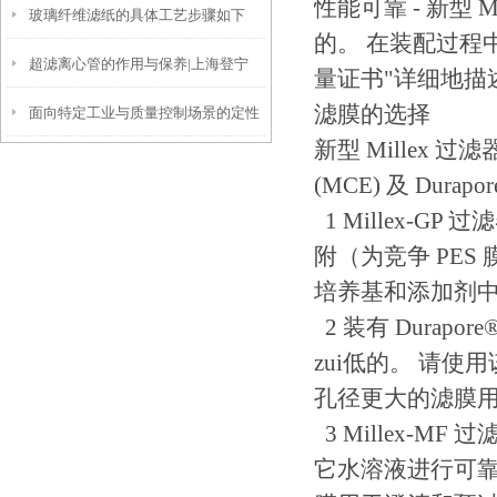
性能可靠 - 新型
玻璃纤维滤纸的具体工艺步骤如下
的。 在装配过程
超滤离心管的作用与保养|上海登宁
量证书"详细地描述了
滤膜的选择
面向特定工业与质量控制场景的定性
新型 Millex 过滤
滤纸解决方案
(MCE) 及 Durapo
1 Millex-GP 
附（为竞争 PE
培养基和添加剂中使用
2 装有 Durapo
zui低的。 请使
孔径更大的滤膜
3 Millex-M
它水溶液进行可靠