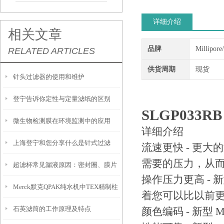
详细介绍
相关文章
品牌
Millipor
RELATED ARTICLES
供货周期
现货
针头过滤器的使用和维护
登宁告诉你定性与定量滤纸的区别
SLGP033R
微生物检测膜在环境监测中的应用
详细介绍
上海登宁和您分享什么是针式过滤
流速更快 - 更
需要的压力，从
超滤杯常见漏液原因：密封圈、膜片
器？
操作压力更高 - 新型M
Merck默克QPAK纯水机中TEX精制柱
安装与压力控制
着您可以比以前
石英滤筒的工作原理及特点
颜色编码 - 新型
纯化柱的作用