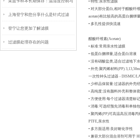
采血卡样本长期保存：温湿度控制与
• 特性:亲水性滤膜
• 对大部分蛋白,相对于醋酸纤维素(c
上海登宁和您分享什么是针式过滤
防紫外线照射要点
acetate)有比较高的高蛋白捆绑
• 多孔性提供快流速
登宁让您更加了解滤膜
器？
醋酸纤维素(Acetate)
过滤膜处理存在的问题
• 标准:常用亲水性滤膜
• 低蛋白捆绑量,适合蛋白溶液
• 没有硝酸盐类,适合过滤地下
• 外壳:聚丙烯材料(PP) 3,13,50
一次性钟头过滤器 - DISMIC/LA
• 少样品保留量:过滤器的外
• 高纯度:没有颜料外壳和整体
• 方便使用:每个过滤器清楚标
• 消毒:可选经预先消毒和单
• 聚丙烯(PP)可高温高压消毒丙烯
PTFE,亲水性
• 多方面适用:良好耐化学性
• 兼容大部分混合溶剂可用于 HP