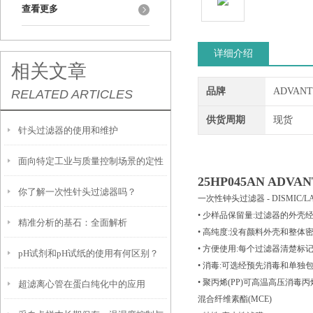
查看更多
详细介绍
相关文章
品牌
ADVAN
RELATED ARTICLES
供货周期
现货
针头过滤器的使用和维护
面向特定工业与质量控制场景的定性
25HP045AN
ADVAN
你了解一次性针头过滤器吗？
滤纸解决方案
一次性钟头过滤器 - DISMIC/LA
• 少样品保留量:过滤器的外
精准分析的基石：全面解析
• 高纯度:没有颜料外壳和整体
• 方便使用:每个过滤器清楚标
pH试剂和pH试纸的使用有何区别？
Whatman™定量滤纸的选择与应用
• 消毒:可选经预先消毒和单
• 聚丙烯(PP)可高温高压消毒丙烯
超滤离心管在蛋白纯化中的应用
混合纤维素酯(MCE)