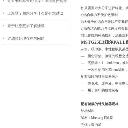
采血卡样本长期保存：温湿度控制与
如果需要对大分子进行纯化，
上海登宁和您分享什么是针式过滤
防紫外线照射要点
a)结合动力不受扩散限制
b)大分子的结合与洗脱不受孔
登宁让您更加了解滤膜
器？
c)动态结合能力与流速没有关联
对比传统的树脂层析，滤膜层析
过滤膜处理存在的问题
MSTG25E3颇尔
PALL
从水、缓冲液、中性糖以及某
— 概念评估、验证的理想之
— 高流速：1－4mL/min，或
— 一次性使用的25 mm滤
配有滤膜的针头滤器应用
— 降低水、缓冲液、中性糖
— 用于转印的质粒制备
配有滤膜的针头滤器规格
结构材料
滤材：Mustang E滤膜
壳体：聚丙烯