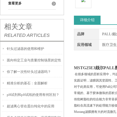
查看更多
详细介绍
相关文章
品牌
PALL/
RELATED ARTICLES
应用领域
医疗卫生
针头过滤器的使用和维护
面向特定工业与质量控制场景的定性
MSTG25E3颇尔
PALL
你了解一次性针头过滤器吗？
滤纸解决方案
在很多领域的层析应用中，均选
实践证明，滤膜因其坚固性、
精准分析的基石：全面解析
对于此类应用，可使用Pall公司M
常规的、基于胶体微珠的层析
pH试剂和pH试纸的使用有何区别？
Whatman™定量滤纸的选择与应用
传统树脂柱的结合能力非常容易
脂柱在高流速下的处理能力较
超滤离心管在蛋白纯化中的应用
Mustang滤膜拥有大的对流