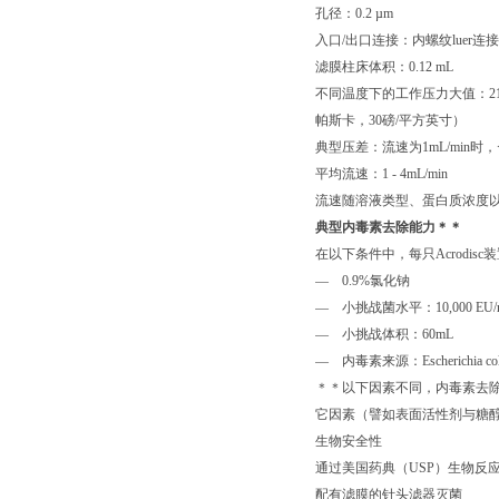
孔径：0.2 µm
入口/出口连接：内螺纹luer连
滤膜柱床体积：0.12 mL
不同温度下的工作压力大值：21 - 
帕斯卡，30磅/平方英寸）
典型压差：流速为1mL/min时，
平均流速：1 - 4mL/min
流速随溶液类型、蛋白质浓度
典型内毒素去除能力＊＊
在以下条件中，每只Acrodisc
— 0.9%氯化钠
— 小挑战菌水平：10,000 EU/
— 小挑战体积：60mL
— 内毒素来源：Escherichia
＊＊以下因素不同，内毒素去
它因素（譬如表面活性剂与糖
生物安全性
通过美国药典（USP）生物反应
配有滤膜的针头滤器灭菌