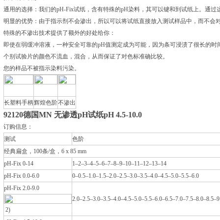
通用的选择：我们的pH-Fix试纸，含有特殊的pH染料，其可以键和到试纸上。通
明显的优势：由于指示剂不会渗出，所以可以将试纸直接放入测试样品中，而不会
特殊的不渗出技术提供了额外的好处给你：
即使在弱缓冲溶液，一种安全可靠的pH值测定成为可能，因为条可浸渍了很长的时
个别试验片的颜色不流血，混合，从而保证了对色标准确比较。
您的样品不被指示染料污染。
长塑料手柄
辉煌色阶
不渗出
92120
德国MN 无渗透pH试纸pH 4.5-10.0
订购信息：
测试
色阶
经典扁盒，100条/盒，6 x 85 mm
pH-Fix 0-14
1–2–3–4–5–6–7–8–9–10–11–12–13–14
pH-Fix 0.0-6.0
0–0.5–1.0–1.5–2.0–2.5–3.0–3.5–4.0–4.5–5.0–5.5–6.0
pH-Fix 2.0-9.0
2.0–2.5–3.0–3.5–4.0–4.5–5.0–5.5–6.0–6.5–7.0–7.5–8.0–8.5–9
2)