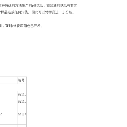
过这种特殊的方法生产的pH试纸，较普通的试纸有非常
对样品造成任何污染。因此可以对样品进一步分析。
间，直到z终反应颜色已开发。
编号
92110
92115
.0
92118