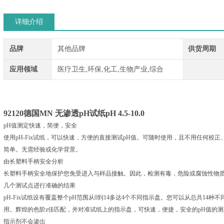
详细介绍
品牌
其他品牌
供货周期
应用领域
医疗卫生,环保,化工,生物产业,综合
92120
德国MN 无渗透pH试纸pH 4.5-10.0
pH值测定快速，简便，安全
使用pH-Fix试纸，可以快速，方便的直接测试pH值。可随时使用，且不用任何校正、
简单。无需经验或化学背景。
由长塑料手柄安全分析
长塑料手柄安全地保护您免受进入与样品接触。因此，检测有毒，危险或腐蚀性物
几个测试点进行准确的结果
pH-Fix试纸设有覆盖整个pH范围从0到14多达4个不同指示盘。您可以从总共14
用。辉煌的色阶z佳匹配，并对准试纸上的指示盘，可快速，便捷，安全的pH值的测
指示剂不会渗出