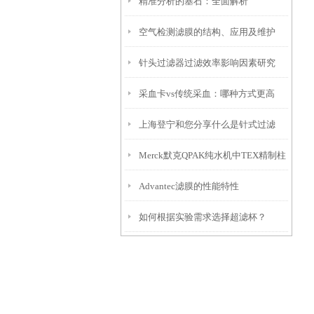
精准分析的基石：全面解析
用
空气检测滤膜的结构、应用及维护
Whatman™定量滤纸的选择与应用
针头过滤器过滤效率影响因素研究
采血卡vs传统采血：哪种方式更高
上海登宁和您分享什么是针式过滤
效？
Merck默克QPAK纯水机中TEX精制柱
器？
Advantec滤膜的性能特性
纯化柱的作用
如何根据实验需求选择超滤杯？