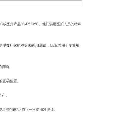
G或医疗产品93/42/ EWG。他们满足医护人员的特殊
5我们是少数厂家能够提供的pH测试，CE标志用于专业用
的影响。
的正确位置。
早产。
，使清洁剂被*之前下一次使用冲洗掉。