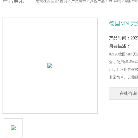
产品展示
您现在的位置:
首页
>
产品展示
>
其他产品
>
PH试纸
>德国MN 
德国MN 无渗透
产品时间：2023-
简要描述：
92120德国MN 
全，使用pH-F
用，且不用任何校
非常简单。无需
在线咨询