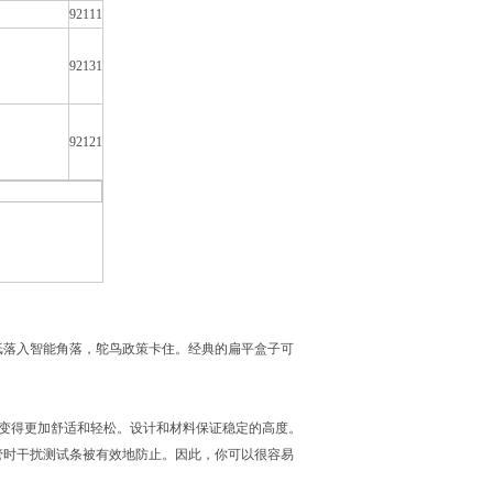
92111
92131
92121
纸落入智能角落，鸵鸟政策卡住。经典的扁平盒子可
工作变得更加舒适和轻松。设计和材料保证稳定的高度。
管时干扰测试条被有效地防止。因此，你可以很容易