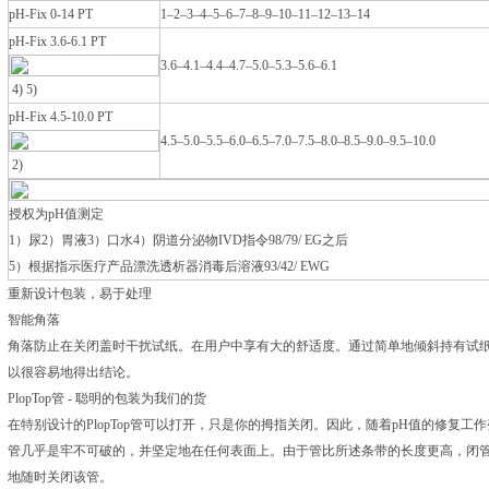
pH-Fix 0-14 PT
1–2–3–4–5–6–7–8–9–10–11–12–13–14
pH-Fix 3.6-6.1 PT
3.6–4.1–4.4–4.7–5.0–5.3–5.6–6.1
4) 5)
pH-Fix 4.5-10.0 PT
4.5–5.0–5.5–6.0–6.5–7.0–7.5–8.0–8.5–9.0–9.5–10.0
2)
授权为pH值测定
1）尿2）胃液3）口水4）阴道分泌物IVD指令98/79/ EG之后
5）根据指示医疗产品漂洗透析器消毒后溶液93/42/ EWG
重新设计包装，易于处理
智能角落
角落防止在关闭盖时干扰试纸。在用户中享有大的舒适度。通过简单地倾斜持有试
以很容易地得出结论。
PlopTop管 - 聪明的包装为我们的货
在特别设计的PlopTop管可以打开，只是你的拇指关闭。因此，随着pH值的修复
管几乎是牢不可破的，并坚定地在任何表面上。由于管比所述条带的长度更高，闭
地随时关闭该管。