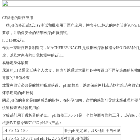
CE标志的医疗应用
一些pH值修正试纸进行测试和批准用于医疗应用，并携带CE标志的体外诊断98/79/ E
要求，并确保安全的结果医疗pH值测试。
ISO13485认证
作为一家医疗设备制造商，MACHEREY-NAGEL是根据医疗器械指令ISO1348
途，以及对患者的自我检测中的认证。
易确定身体酸度
尿液的pH值通常反映个人饮食，但也可以通过大量的各种可得自不同制造商的药物
胃液的PH值检查
放置鼻胃管必须是酸性的吸后获得。 pH值检查，以确保前饲料或药物的给药鼻胃管
怀孕期间的pH控制
阴道pH值的变化是细菌感染的指标。在怀孕期间，这样的感染可导致未经处理的要
快速检查透析器复用的
含酸试剂用于透析器的消毒。 pH值修正3.6-6.1是一个简单而可靠的工具，以确保
根据IVD指令98/79/ EG pH-Fix产品：
pH-Fix 4.5–10.0
用于pH测定尿，以及适用于自检测
pH-Fix 4.5–10.0 PT and pH-Fix 2.0–9.0
对胃液pH值测定