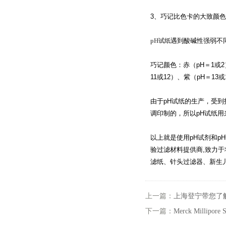
3、巧记比色卡的大致颜色
遇到酸碱性强弱不
pH试纸
巧记颜色：赤（pH＝1或2
11或12）、紫（pH＝13或
由于pH试纸的生产，受
调印制的，所以pH试纸
以上就是使用pH试剂和
验过滤材料提供商,致力于
滤纸、针头过滤器、新生儿采
上一篇：
上海登宁带您了解
下一篇：
Merck Millip