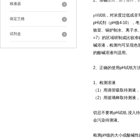
2、准确
度高，易于操作，价
移液器
，对浓度过低或非
pH试纸
保定兰格
pH试剂（pH值4-10
验室、锅炉制水、离子水、
试剂盒
=7）的区域研制成比较准
碱溶液，检测均可呈现色别
的酸碱溶液均适用。
2、正确的使用pH试纸方
1、检测溶液
（1）用滴管吸取待测液，
（2）用玻璃棒取待测液，
切忌不要将pH试纸.浸
会污染待测液。
检测pH值的大小或酸碱性