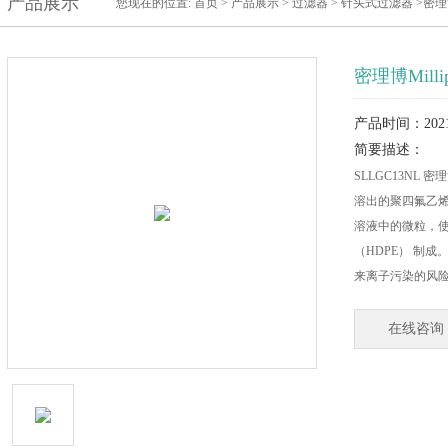
产品展示
您现在的位置:
首页
>
产品展示
>
过滤器
>
针头式过滤器
>密理
密理博Mill
产品时间：2021-
简要描述：
SLLGC13NL 
溶出的聚四氟乙烯
溶液中的微粒，使
（HDPE） 制
来离子污染的风
在线咨询