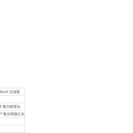
illex® 过滤器
ok® 鲁尔锁母头
lip™ 鲁尔滑接公头