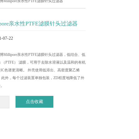
博Millipore亲水性PTFE滤膜针头过滤器
ipore亲水性PTFE滤膜针头过滤器
07-22
密理博Millipore亲水性PTFE滤膜针头过滤器，低结合、低
 （PTFE） 滤膜，可用于去除水溶液以及温和的有机
IC色谱更清晰。 外壳使用低溶出、高密度聚乙烯
成。 此外，每个过滤装置单独包装，ZD程度地降低了外
险。
点击收藏