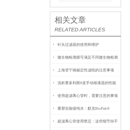
相关文章
RELATED ARTICLES
针头过滤器的使用和维护
微生物检测膜可满足不同微生物检测
上海登宁揭秘定性滤纸的注意事项
要求
浅析赛多利斯8道手动移液器的性能
使用超滤离心管时，需要注意的事项
特点
重塑实验级纯水：默克BioPak®
超滤离心管使用禁忌：这些细节你不
CDUFBI0A1超滤纯化柱