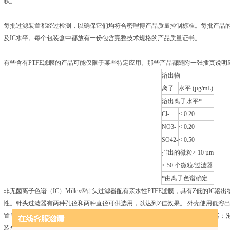
积。
每批过滤装置都经过检测，以确保它们均符合密理博产品质量控制标准。每批产品
及IC水平。每个包装盒中都放有一份包含完整技术规格的产品质量证书。
有些含有PTFE滤膜的产品可能仅限于某些特定应用。那些产品都随附一张插页说明
溶出物
离子
水平 (µg/mL)
溶出离子水平*
Cl-
< 0.20
NO3-
< 0.20
SO42-
< 0.50
排出的微粒> 10 µm
< 50 个微粒/过滤器
*由离子色谱确定
非无菌离子色谱（IC）Millex®针头过滤器配有亲水性PTFE滤膜，具有Z低的I
性。针头过滤器有两种孔径和两种直径可供选用，以达到Z佳效果。 外壳使用低溶出、高
置单独包装，ZD程度地降低了外来离子污染的风险。 每批产品的放行标准包括：
装盒中都放有一份包含完整技术规格的产品质量证书。