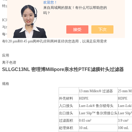
欢迎您！
特点及优点
来自局域网的朋友！有什么可以帮助您的
吗？
IC溶出物水平Z低，优化了敏感分析中的背景水平
与水溶液和有机溶液相容，具有广泛的化学相容性和实验室灵活性
每一批都被认证含有较低的溶出离子水平
有0.20 µm和0.45 µm两种孔径和两种直径供您选用，以满足应用需求
应用
离子色谱
SLLGC13NL
密理博Millipore亲水性PTFE滤膜针头过滤器
规格
13 mm Millex® 过滤器
25 mm M
外壳材料
HDPE
HDPE
入口接头
Luer-Lok® 鲁尔锁母头
Luer-L
出口接头
Luer Slip™ 鲁尔滑接公头
Luer S
过滤面积
0.65 cm²
3.9 cm²
处理体积
10 mL
100 mL