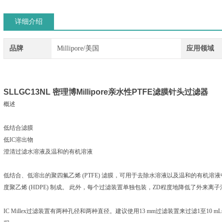
详细介绍
品牌
Millipore/美国
应用领域
SLLGC13NL
密理博Millipore亲水性PTFE滤膜针头过滤器
概述
低结合滤膜
低IC溶出物
澄清过滤水溶液及温和的有机溶液
低结合、低溶出的聚四氟乙烯 (PTFE) 滤膜，可用于去除水溶液以及温和的有机溶
度聚乙烯 (HDPE) 制成。 此外，每个过滤装置单独包装，ZD程度地降低了外来离
IC Millex过滤装置有两种孔径和两种直径。建议使用13 mm过滤装置来过滤1至10 mL