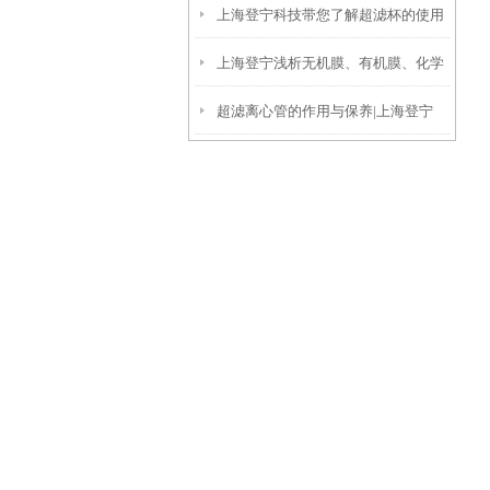
上海登宁科技带您了解超滤杯的使用
能错过
上海登宁浅析无机膜、有机膜、化学
方法
超滤离心管的作用与保养|上海登宁
法处理乳化油废水优缺点