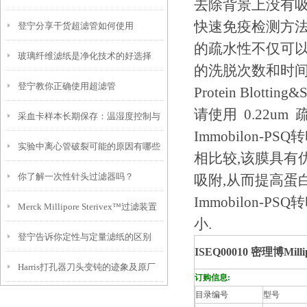
去除背景上没有吸附
快速免疫检测方法，
登宁分享干货超滤管如何使用
的疏水性不仅可
玻璃纤维滤纸是净化技术的好选择
的洗脱次数和时间
登宁教你正确使用超滤管
Protein Blotti
请使用 0.22um 
采血卡样本长期保存：温湿度控制与
Immobilon-
实验中离心管破裂可能的原因有哪些
防紫外线照射要点
相比较,该膜具有
你了解一次性针头过滤器吗？
吸附,从而提高蛋
Immobilon
Merck Millipore Sterivex™过滤装置
小.
登宁告诉你定性与定量滤纸的区别
你知道多少？
ISEQ00010
密理博Mil
Harris打孔器刀头变钝的迹象及原厂
订购信息:
目录编号
型号
刀片更换步骤