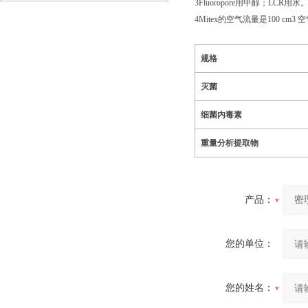
3Fluoropore用甲醇；LCR用水。对
法处理乳化油废水优缺点
4Mitex的空气流量是100 cm3
规格
灭菌
细菌内毒素
重量分析提取物
产品：
您的单位：
您的姓名：