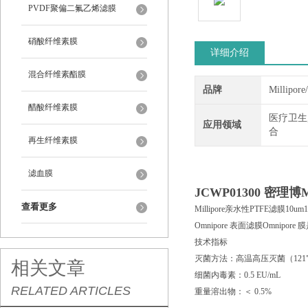
PVDF聚偏二氟乙烯滤膜
硝酸纤维素膜
详细介绍
混合纤维素酯膜
品牌
Millipor
醋酸纤维素膜
医疗卫生
应用领域
合
再生纤维素膜
滤血膜
JCWP01300
密理博Mi
查看更多
Millipore亲水性PTFE滤膜10um
Omnipore 表面滤膜Omni
技术指标
灭菌方法：高温高压灭菌（121℃，
相关文章
细菌内毒素：0.5 EU/mL
RELATED ARTICLES
重量溶出物：＜ 0.5%