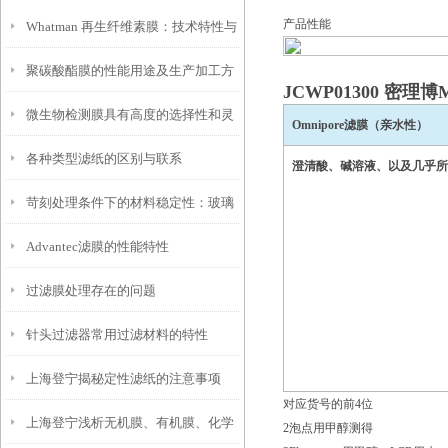
产品性能
Whatman 再生纤维素膜：技术特性与
聚碳酸酯膜的性能用途及生产加工方
应用选型参考
JCWP01300
密理博Mi
微生物检测膜具有高度的选择性和灵
式说明
Omnipore滤膜（亲水性）
各种类型滤纸的区别与联系
敏度
澄清酸、碱溶液、以及几乎所
苛刻处理条件下的材料稳定性：玻璃
Advantec滤膜的性能特性
纤维滤纸的耐受性分析
过滤膜处理存在的问题
针头过滤器常用过滤材料的特性
上海登宁揭秘定性滤纸的注意事项
对应货号的前4位
上海登宁浅析无机膜、有机膜、化学
2泡点用甲醇测得