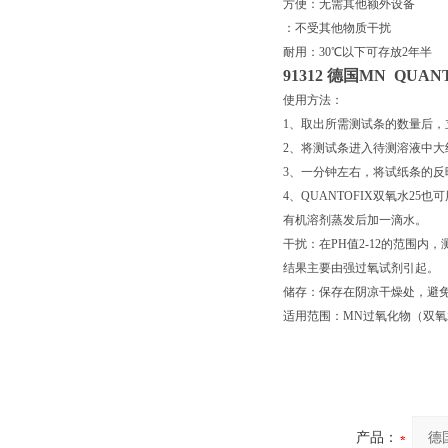
方便：无需其他额外设备
：不受其他物质干扰
耐用：30℃以下可存放2年半
91312 德国MN QU
使用方法：
1、取出所需测试条的数量后
2、将测试条进入待测溶液中大
3、一分钟左右，将试纸条的
4、QUANTOFIX双氧水
有机溶剂蒸发后加一滴水。
干扰：在PH值2-12的范围内
结果主要由强过氧试剂引起。
储存：保存在阴凉干燥处，避
适用范围：MN过氧化物（双
产品：