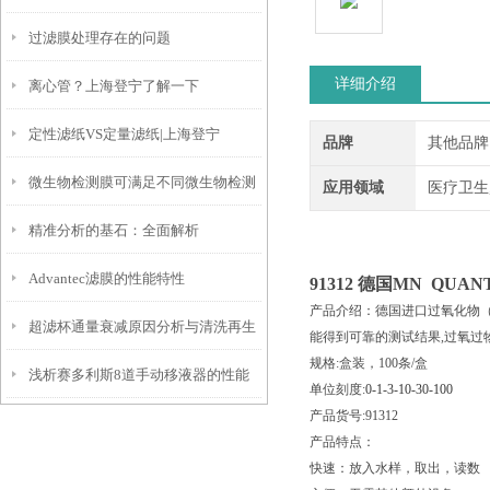
过滤膜处理存在的问题
参数匹配实验需求
详细介绍
离心管？上海登宁了解一下
定性滤纸VS定量滤纸|上海登宁
品牌
其他品牌
微生物检测膜可满足不同微生物检测
应用领域
医疗卫生
精准分析的基石：全面解析
要求
Advantec滤膜的性能特性
Whatman™定量滤纸的选择与应用
91312
德国MN QUA
产品介绍：德国进口过氧化物（
超滤杯通量衰减原因分析与清洗再生
能得到可靠的测试结果,过氧过
规格:盒装，100条/盒
浅析赛多利斯8道手动移液器的性能
方法
单位刻度:
0-1-3-10-30-100
产品货号:91312
特点
产品特点：
快速：放入水样，取出，读数