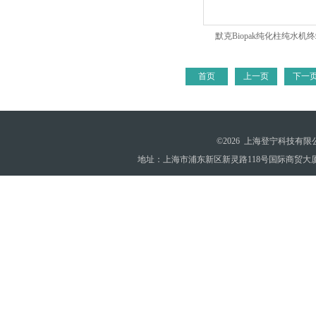
默克Biopak纯化柱纯水机
首页
上一页
下一
©2026 上海登宁科技有
地址：上海市浦东新区新灵路118号国际商贸大