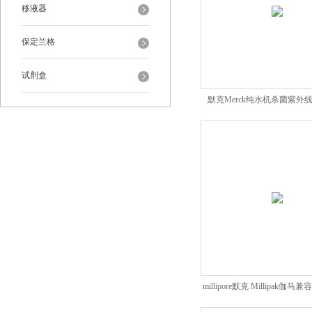
移液器
保定兰格
试剂盒
默克Merck纯水机杀菌紫外线灯
millipore默克 Millipak