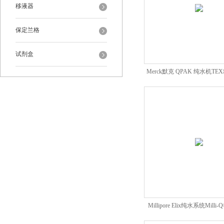
移液器
保定兰格
试剂盒
Merck默克 QPAK 纯水机T
柱
Millipore Elix纯水系统Mill