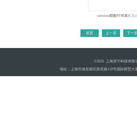
sartorius醋酸纤维素(CA
0.45um90mm
首页
上一页
下一
©2026 上海登宁科技有
地址：上海市浦东新区新灵路118号国际商贸大